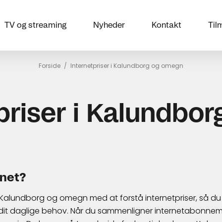
TV og streaming
Nyheder
Kontakt
Til
Forside
/
Internetpriser i Kalundborg og omegn
priser i Kalundbor
rnet?
i Kalundborg og omegn med at forstå internetpriser, så du
 dit daglige behov. Når du sammenligner internetabonnemen