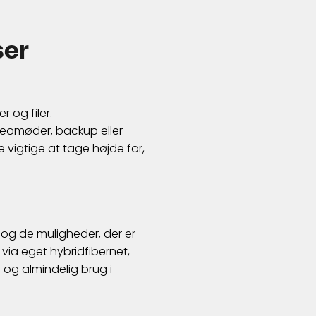
ser
 og filer.
deomøder, backup eller
le vigtige at tage højde for,
 og de muligheder, der er
via eget hybridfibernet,
 og almindelig brug i