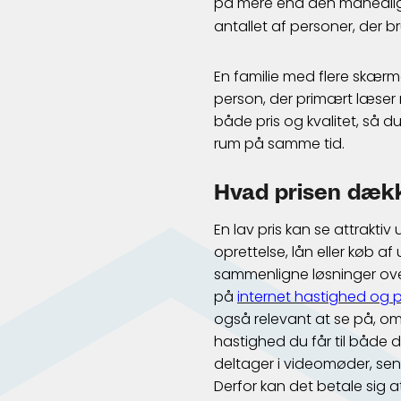
på mere end den månedlige 
antallet af personer, der b
En familie med flere skær
person, der primært læser 
både pris og kvalitet, så d
rum på samme tid.
Hvad prisen dæk
En lav pris kan se attrakti
oprettelse, lån eller køb af
sammenligne løsninger ove
på
internet hastighed og p
også relevant at se på, om 
hastighed du får til både 
deltager i videomøder, sen
Derfor kan det betale sig 