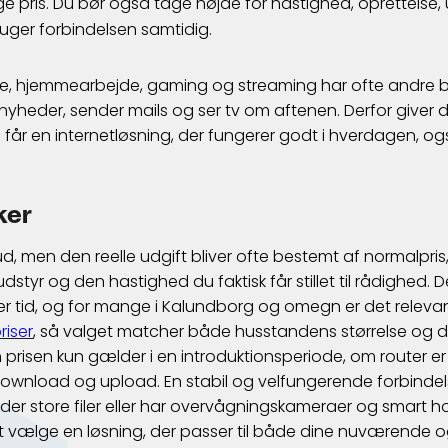
pris. Du bør også tage højde for hastighed, oprettelse, 
ruger forbindelsen samtidig.
me, hjemmearbejde, gaming og streaming har ofte andre 
nyheder, sender mails og ser tv om aftenen. Derfor giver 
u får en internetløsning, der fungerer godt i hverdagen, ogs
ker
v ud, men den reelle udgift bliver ofte bestemt af normalpr
 udstyr og den hastighed du faktisk får stillet til rådighed.
r tid, og for mange i Kalundborg og omegn er det releva
riser
, så valget matcher både husstandens størrelse og de
prisen kun gælder i en introduktionsperiode, om router er 
download og upload. En stabil og velfungerende forbindelse
der store filer eller har overvågningskameraer og smart 
at vælge en løsning, der passer til både dine nuværende 