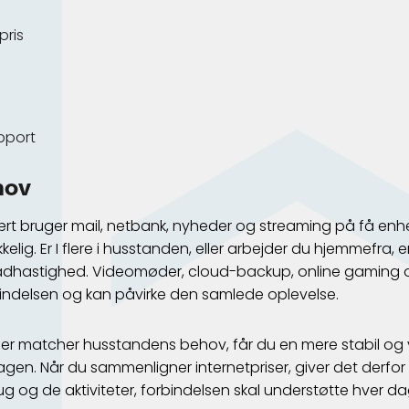
pris
pport
hov
ært bruger mail, netbank, nyheder og streaming på få enh
elig. Er I flere i husstanden, eller arbejder du hjemmefra, e
hastighed. Videomøder, cloud-backup, online gaming og
 forbindelsen og kan påvirke den samlede oplevelse.
der matcher husstandens behov, får du en mere stabil og
dagen. Når du sammenligner internetpriser, giver det derfo
brug og de aktiviteter, forbindelsen skal understøtte hver da