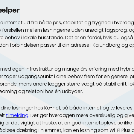
jælper
internet ud fra både pris, stabilitet og tryghed i hverd
re forskellen mellem løsningerne uden unødigt fagsprog, 
e behov i lokale husstande. Det er en fordel, hvis du også v
rdan forbindelsen passer til din adresse i Kalundborg og 
 med egen infrastruktur og mange års erfaring med hybridfi
r tager udgangspunkt i dine behov frem for en generel pris
ørende, mens andre lægger større vægt på stabil drift, l
streaming og telefoni hos én udbyder.
dine løsninger hos Ka-net, så både internet og tv levere
elt
tilmelding
. Det gør hverdagen mere overskuelig og give
g er det vigtigt at huske, at en god internetoplevelse ikke 
rådløse dækning i hjemmet, kan en løsning som Wi-Fi Plus