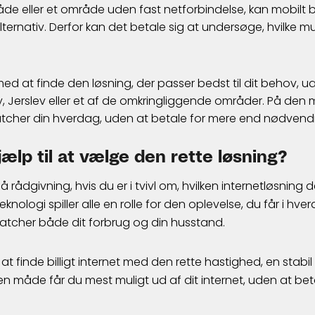
de eller et område uden fast netforbindelse, kan mobilt 
lternativ. Derfor kan det betale sig at undersøge, hvilke 
ed at finde den løsning, der passer bedst til dit behov, u
, Jerslev eller et af de omkringliggende områder. På den
atcher din hverdag, uden at betale for mere end nødvendi
jælp til at vælge den rette løsning?
 rådgivning, hvis du er i tvivl om, hvilken internetløsning de
knologi spiller alle en rolle for den oplevelse, du får i hve
atcher både dit forbrug og din husstand.
t finde billigt internet med den rette hastighed, en stabil 
en måde får du mest muligt ud af dit internet, uden at bet