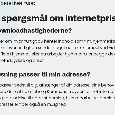
delse i hele huset.
e spørgsmål om internetpri
downloadhastighederne?
om, hvor hurtigt du henter indhold som film, hjemmesider
m, hvor hurtigt du sender noget ud, for eksempel ved vi
I er flere i hjemmet, eller du arbejder hjemmefra, er begge de
netudbydere og priser.
øsning passer til min adresse?
 passer bedst til dig, afhænger af din adresse, dine behov
store dele af Kalundborg Kommune tilbyder Ka-net internet 
tig forbindelse til både streaming, hjemmearbejde, gaming
resser er fiber også en mulighed.