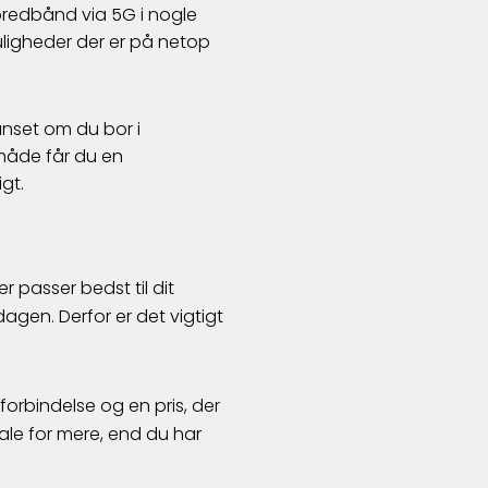
bredbånd via 5G i nogle
muligheder der er på netop
anset om du bor i
 måde får du en
gt.
r passer bedst til dit
rdagen. Derfor er det vigtigt
forbindelse og en pris, der
ale for mere, end du har