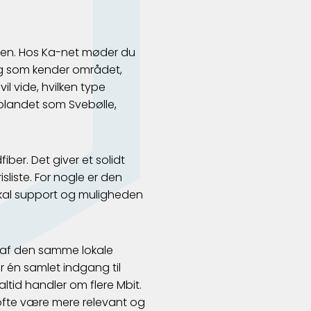
agen. Hos Ka-net møder du
og som kender området,
il vide, hvilken type
oplandet som Svebølle,
ber. Det giver et solidt
liste. For nogle er den
okal support og muligheden
s af den samme lokale
r én samlet indgang til
altid handler om flere Mbit.
 ofte være mere relevant og