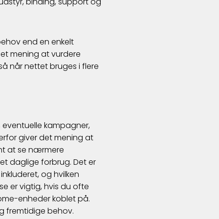
udstyr, binding, support og
behov end en enkelt
det mening at vurdere
å når nettet bruges i flere
is, eventuelle kampagner,
 Derfor giver det mening at
nt at se nærmere
t daglige forbrug. Det er
inkluderet, og hvilken
 er vigtig, hvis du ofte
home-enheder koblet på.
og fremtidige behov.